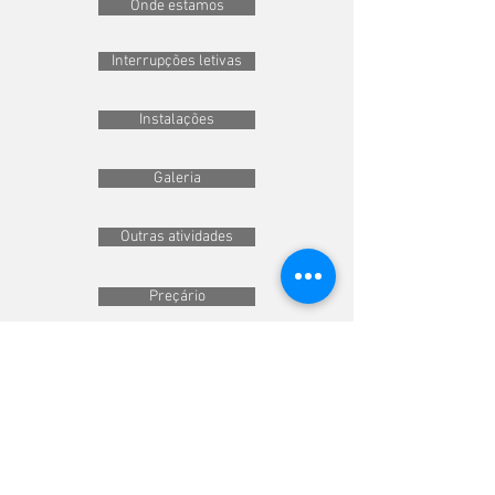
Onde estamos
Interrupções letivas
Instalações
Galeria
Outras atividades
Preçário