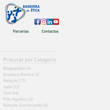
Parcerias
Contactos
Procurar por Categoria
Basquetebol
(6)
6 posts
Ginástica Ritmica
(2)
2 posts
Natação
(15)
15 posts
Judo
(12)
12 posts
Vela
(64)
64 posts
Polo Aquático
(3)
3 posts
Natação Sincronizada
(8)
8 posts