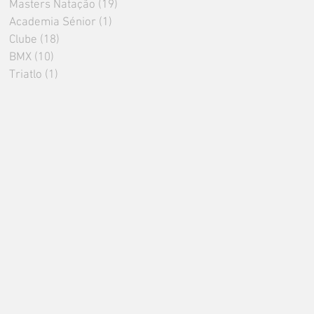
Masters Natação
(19)
19 posts
Academia Sénior
(1)
1 post
Clube
(18)
18 posts
BMX
(10)
10 posts
Triatlo
(1)
1 post