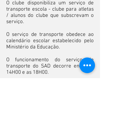
O clube disponibiliza um serviço de
transporte escola - clube para atletas
/ alunos do clube que subscrevam o
serviço.
O serviço de transporte obedece ao
calendário escolar estabelecido pelo
Ministério da Educação.
O funcionamento do serviço de
transporte do SAD decorre entre as
14H00 e as 18H00.
2 x por semana 20,00€
3 x por semana 25,00€
5 x por semana 40,00€
* Solicite a informação dos horários e
escolas que o clube efetua o
transporte na secretaria do clube ou
por email para
info@algesedafundo.pt
.