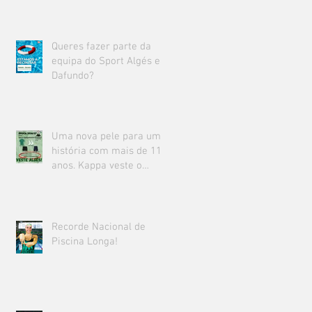
Queres fazer parte da
equipa do Sport Algés e
Dafundo?
Uma nova pele para uma
história com mais de 111
anos. Kappa veste o
Sport Algés e Dafundo.
Recorde Nacional de
Piscina Longa!