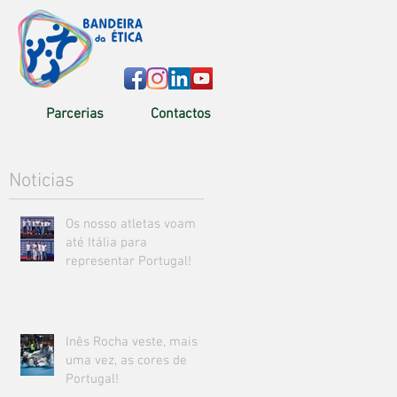
Parcerias
Contactos
Noticias
Os nosso atletas voam
até Itália para
representar Portugal!
Inês Rocha veste, mais
uma vez, as cores de
Portugal!