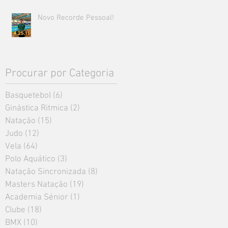
Novo Recorde Pessoal!
Procurar por Categoria
Basquetebol
(6)
6 posts
Ginástica Ritmica
(2)
2 posts
Natação
(15)
15 posts
Judo
(12)
12 posts
Vela
(64)
64 posts
Polo Aquático
(3)
3 posts
Natação Sincronizada
(8)
8 posts
Masters Natação
(19)
19 posts
Academia Sénior
(1)
1 post
Clube
(18)
18 posts
BMX
(10)
10 posts