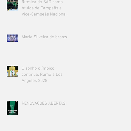
Rítmica do SAD soma
títulos de Campeãs e
Vice-Campeãs Nacionais!
Maria Silveira de bronze!
O sonho olímpico
continua. Rumo a Los
Angeles 2028.
RENOVAÇÕES ABERTAS!