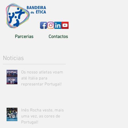
Parcerias
Contactos
Noticias
Os nosso atletas voam
até Itália para
representar Portugal!
Inês Rocha veste, mais
uma vez, as cores de
Portugal!