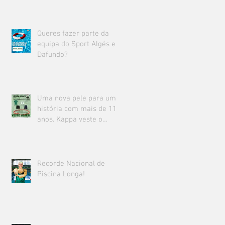
Queres fazer parte da
equipa do Sport Algés e
Dafundo?
Uma nova pele para uma
história com mais de 111
anos. Kappa veste o
Sport Algés e Dafundo.
Recorde Nacional de
Piscina Longa!