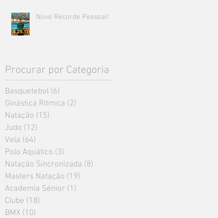
Novo Recorde Pessoal!
Procurar por Categoria
Basquetebol
(6)
6 posts
Ginástica Ritmica
(2)
2 posts
Natação
(15)
15 posts
Judo
(12)
12 posts
Vela
(64)
64 posts
Polo Aquático
(3)
3 posts
Natação Sincronizada
(8)
8 posts
Masters Natação
(19)
19 posts
Academia Sénior
(1)
1 post
Clube
(18)
18 posts
BMX
(10)
10 posts