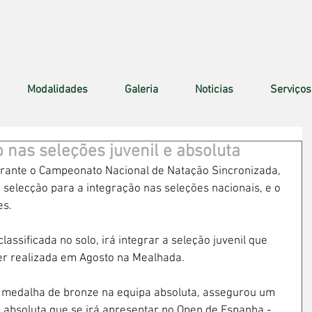
Modalidades
Galeria
Noticias
Serviços
 nas seleções juvenil e absoluta
urante o Campeonato Nacional de Natação Sincronizada, 
 selecção para a integração nas seleções nacionais, e o 
es.
lassificada no solo, irá integrar a seleção juvenil que 
er realizada em Agosto na Mealhada.
 e medalha de bronze na equipa absoluta, assegurou um 
 absoluta que se irá apresentar no Open de Espanha - 