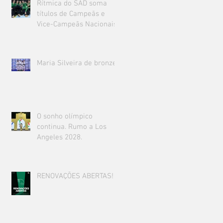
Rítmica do SAD soma
títulos de Campeãs e
Vice-Campeãs Nacionais!
Maria Silveira de bronze!
O sonho olímpico
continua. Rumo a Los
Angeles 2028.
RENOVAÇÕES ABERTAS!