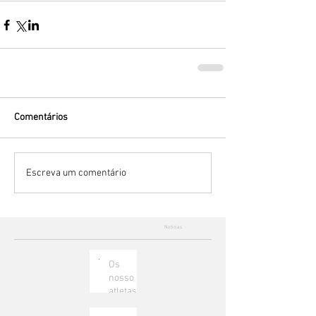
Comentários
Escreva um comentário
Noticias
Os
nosso
atletas
voam