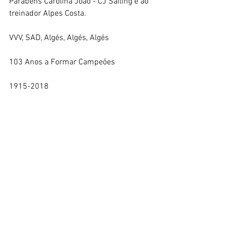
Parabéns Carolina João - CJ Sailing e ao 
treinador Alpes Costa.
VVV, SAD, Algés, Algés, Algés
103 Anos a Formar Campeões
1915-2018