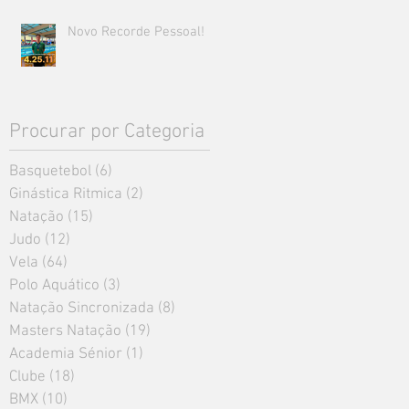
Novo Recorde Pessoal!
Procurar por Categoria
Basquetebol
(6)
6 posts
Ginástica Ritmica
(2)
2 posts
Natação
(15)
15 posts
Judo
(12)
12 posts
Vela
(64)
64 posts
Polo Aquático
(3)
3 posts
Natação Sincronizada
(8)
8 posts
Masters Natação
(19)
19 posts
Academia Sénior
(1)
1 post
Clube
(18)
18 posts
BMX
(10)
10 posts