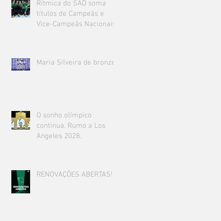
Rítmica do SAD soma
títulos de Campeãs e
Vice-Campeãs Nacionais!
Maria Silveira de bronze!
O sonho olímpico
continua. Rumo a Los
Angeles 2028.
RENOVAÇÕES ABERTAS!