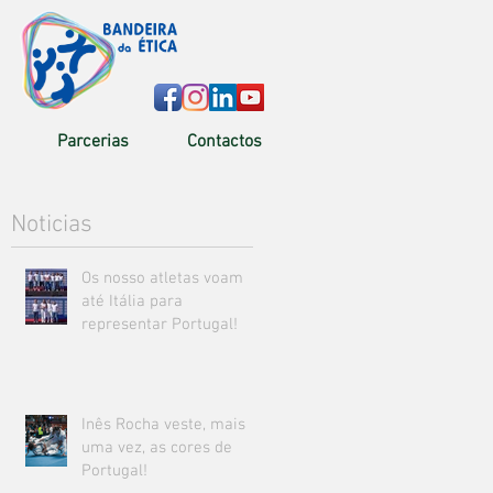
Parcerias
Contactos
Noticias
Os nosso atletas voam
até Itália para
representar Portugal!
Inês Rocha veste, mais
uma vez, as cores de
Portugal!