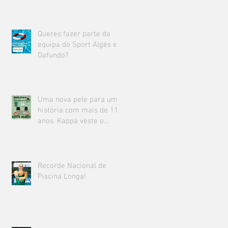
Queres fazer parte da
equipa do Sport Algés e
Dafundo?
Uma nova pele para uma
história com mais de 111
anos. Kappa veste o
Sport Algés e Dafundo.
Recorde Nacional de
Piscina Longa!