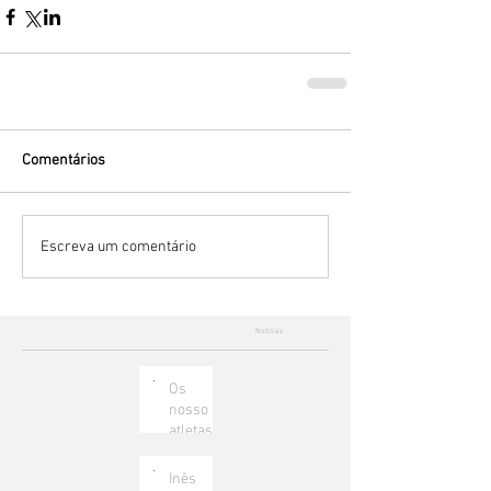
Comentários
Escreva um comentário
Noticias
Os
nosso
atletas
voam
até Itália
Inês