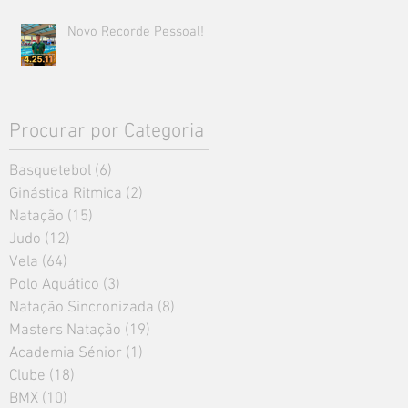
Novo Recorde Pessoal!
Procurar por Categoria
Basquetebol
(6)
6 posts
Ginástica Ritmica
(2)
2 posts
Natação
(15)
15 posts
Judo
(12)
12 posts
Vela
(64)
64 posts
Polo Aquático
(3)
3 posts
Natação Sincronizada
(8)
8 posts
Masters Natação
(19)
19 posts
Academia Sénior
(1)
1 post
Clube
(18)
18 posts
BMX
(10)
10 posts