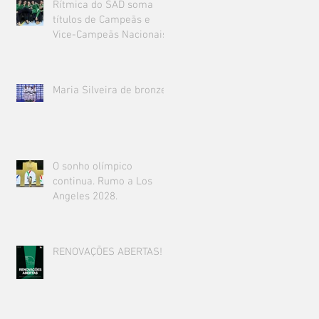
Rítmica do SAD soma
títulos de Campeãs e
Vice-Campeãs Nacionais!
Maria Silveira de bronze!
O sonho olímpico
continua. Rumo a Los
Angeles 2028.
RENOVAÇÕES ABERTAS!