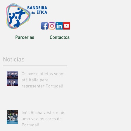
Parcerias
Contactos
Noticias
Os nosso atletas voam
até Itália para
representar Portugal!
Inês Rocha veste, mais
uma vez, as cores de
Portugal!