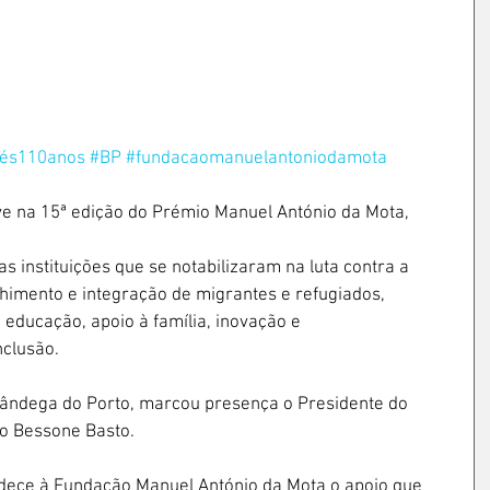
gés110anos
#BP
#fundacaomanuelantoniodamota
ve na 15ª edição do Prémio Manuel António da Mota,  
as instituições que se notabilizaram na luta contra a 
lhimento e integração de migrantes e refugiados, 
, educação, apoio à família, inovação e 
clusão. 
lfândega do Porto, marcou presença o Presidente do 
o Bessone Basto. 
dece à Fundação Manuel António da Mota o apoio que 