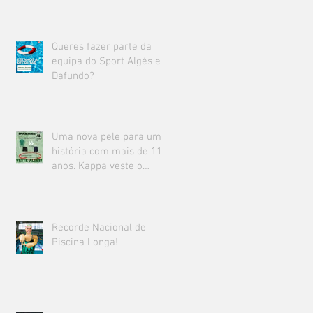
Queres fazer parte da
equipa do Sport Algés e
Dafundo?
Uma nova pele para uma
história com mais de 111
anos. Kappa veste o
Sport Algés e Dafundo.
Recorde Nacional de
Piscina Longa!