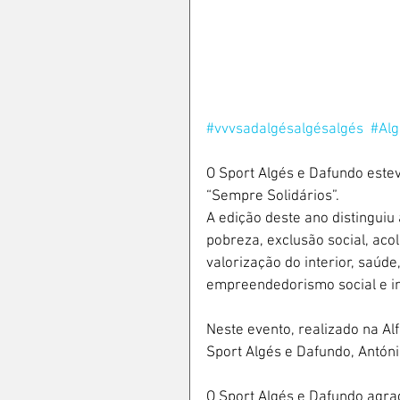
#vvvsadalgésalgésalgés
#Al
O Sport Algés e Dafundo este
“Sempre Solidários”.
A edição deste ano distinguiu 
pobreza, exclusão social, aco
valorização do interior, saúde
empreendedorismo social e in
Neste evento, realizado na A
Sport Algés e Dafundo, Antóni
O Sport Algés e Dafundo agra