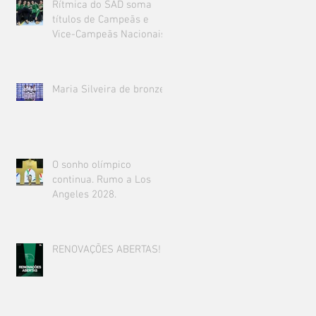
Rítmica do SAD soma
títulos de Campeãs e
Vice-Campeãs Nacionais!
Maria Silveira de bronze!
O sonho olímpico
continua. Rumo a Los
Angeles 2028.
RENOVAÇÕES ABERTAS!