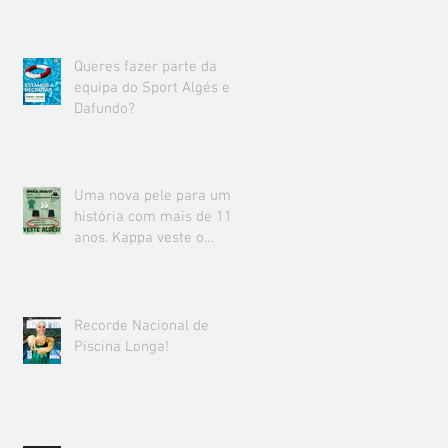
Queres fazer parte da
equipa do Sport Algés e
Dafundo?
Uma nova pele para uma
história com mais de 111
anos. Kappa veste o
Sport Algés e Dafundo.
Recorde Nacional de
Piscina Longa!