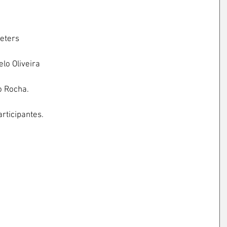
eters
lo Oliveira
io Rocha.
rticipantes.