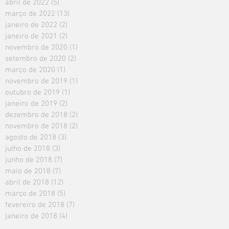
abril de 2022
(5)
5 posts
março de 2022
(13)
13 posts
janeiro de 2022
(2)
2 posts
janeiro de 2021
(2)
2 posts
novembro de 2020
(1)
1 post
setembro de 2020
(2)
2 posts
março de 2020
(1)
1 post
novembro de 2019
(1)
1 post
outubro de 2019
(1)
1 post
janeiro de 2019
(2)
2 posts
dezembro de 2018
(2)
2 posts
novembro de 2018
(2)
2 posts
agosto de 2018
(3)
3 posts
julho de 2018
(3)
3 posts
junho de 2018
(7)
7 posts
maio de 2018
(7)
7 posts
abril de 2018
(12)
12 posts
março de 2018
(5)
5 posts
fevereiro de 2018
(7)
7 posts
janeiro de 2018
(4)
4 posts