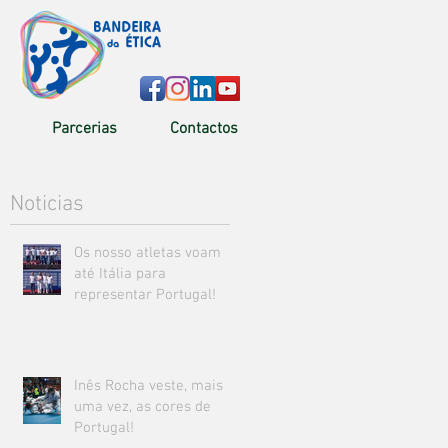
Parcerias
Contactos
Noticias
Os nosso atletas voam
até Itália para
representar Portugal!
Inês Rocha veste, mais
uma vez, as cores de
Portugal!