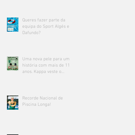
Queres fazer parte da
equipa do Sport Algés e
Dafundo?
Uma nova pele para uma
história com mais de 111
anos. Kappa veste o
Sport Algés e Dafundo.
Recorde Nacional de
Piscina Longa!