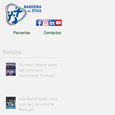
Parcerias
Contactos
Noticias
Os nosso atletas voam
até Itália para
representar Portugal!
Inês Rocha veste, mais
uma vez, as cores de
Portugal!