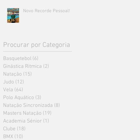
Novo Recorde Pessoal!
Procurar por Categoria
Basquetebol
(6)
6 posts
Ginástica Ritmica
(2)
2 posts
Natação
(15)
15 posts
Judo
(12)
12 posts
Vela
(64)
64 posts
Polo Aquático
(3)
3 posts
Natação Sincronizada
(8)
8 posts
Masters Natação
(19)
19 posts
Academia Sénior
(1)
1 post
Clube
(18)
18 posts
BMX
(10)
10 posts