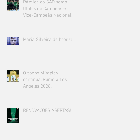
Rítmica do SAD soma
títulos de Campeãs e
Vice-Campeãs Nacionais!
Maria Silveira de bronze!
O sonho olímpico
continua. Rumo a Los
Angeles 2028.
RENOVAÇÕES ABERTAS!