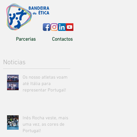
Parcerias
Contactos
Noticias
Os nosso atletas voam
até Itália para
representar Portugal!
Inês Rocha veste, mais
uma vez, as cores de
Portugal!