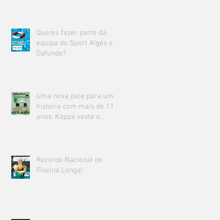
Queres fazer parte da
equipa do Sport Algés e
Dafundo?
Uma nova pele para uma
história com mais de 111
anos. Kappa veste o
Sport Algés e Dafundo.
Recorde Nacional de
Piscina Longa!