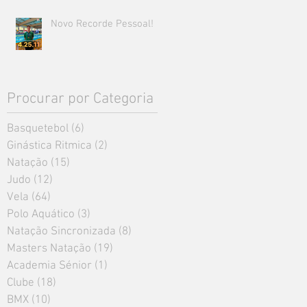
Novo Recorde Pessoal!
Procurar por Categoria
Basquetebol
(6)
6 posts
Ginástica Ritmica
(2)
2 posts
Natação
(15)
15 posts
Judo
(12)
12 posts
Vela
(64)
64 posts
Polo Aquático
(3)
3 posts
Natação Sincronizada
(8)
8 posts
Masters Natação
(19)
19 posts
Academia Sénior
(1)
1 post
Clube
(18)
18 posts
BMX
(10)
10 posts