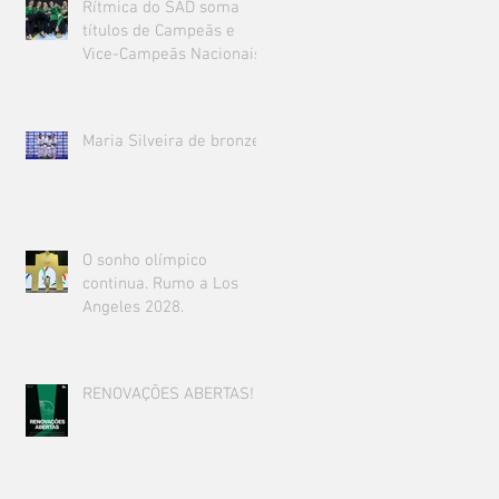
Rítmica do SAD soma
títulos de Campeãs e
Vice-Campeãs Nacionais!
Maria Silveira de bronze!
O sonho olímpico
continua. Rumo a Los
Angeles 2028.
RENOVAÇÕES ABERTAS!