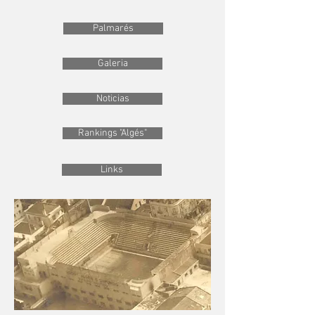
Palmarés
Galeria
Noticias
Rankings "Algés"
Links