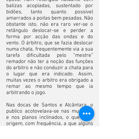
balizas acopladas, sustentado por
bidões, tanto quanto possível
amarrados a poitas bem pesadas. Não
obstante isto, não era raro ver-se o
retângulo deslocar-se e perder a
forma por acção das ondas e do
vento. O árbitro, que se fazia deslocar
numa chata, frequentemente via a sua
tarefa dificultada pelo “mestre”
remador não ter a noção das funções
do arbitro e não conduzir a chata para
o lugar que era indicado. Assim,
muitas vezes o arbitro era obrigado a
remar ao mesmo tempo que ia
arbitrando o jogo.
Nas docas de Santos e Alcântara, o
publico acotovelava-se nas muralhas
e nos planos inclinados, o que dava
origem, com frequência, a que alguns
espectadores mais entusiastas ou
envolvidos em discussões acaloradas